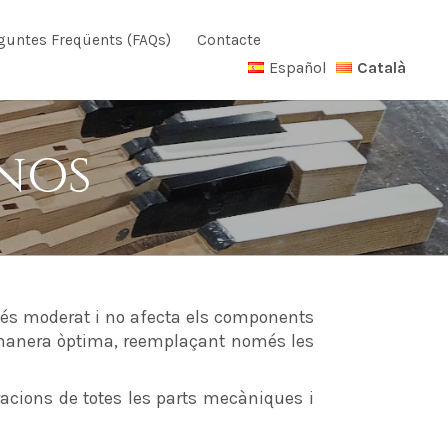
guntes Freqüents (FAQs)
Contacte
Español
Català
anos
t és moderat i no afecta els components
de manera òptima, reemplaçant només les
racions de totes les parts mecàniques i