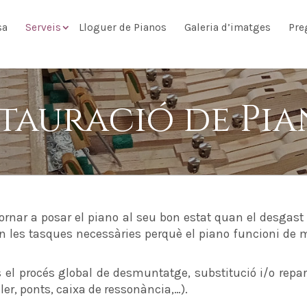
sa
Serveis
Lloguer de Pianos
Galeria d’imatges
Pre
tauració de Pi
tornar a posar el piano al seu bon estat quan el desgas
, són les tasques necessàries perquè el piano funcioni 
és el procés global de desmuntatge, substitució i/o repa
ler, ponts, caixa de ressonància,…).